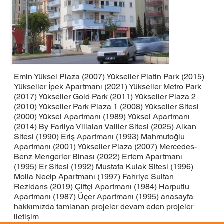
Emin Yüksel Plaza (2007)
Yükseller Platin Park (2015)
Yükseller İpek Apartmanı (2021)
Yükseller Metro Park
(2017)
Yükseller Gold Park (2011)
Yükseller Plaza 2
(2010)
Yükseller Park Plaza 1 (2008)
Yükseller Sitesi
(2000)
Yüksel Apartmanı (1989)
Yüksel Apartmanı
(2014)
By Farilya Villaları
Valiler Sitesi (2025)
Alkan
Sitesi (1990)
Eriş Apartmanı (1993)
Mahmutoğlu
Apartmanı (2001)
Yükseller Plaza (2007)
Mercedes-
Benz Mengerler Binası (2022)
Ertem Apartmanı
(1995)
Er Sitesi (1992)
Mustafa Kulak Sitesi (1996)
Molla Necip Apartmanı (1997)
Fahriye Sultan
Rezidans (2019)
Çiftçi Apartmanı (1984)
Harputlu
Apartmanı (1987)
Üçer Apartmanı (1995)
anasayfa
hakkımızda
tamlanan projeler
devam eden projeler
iletişim