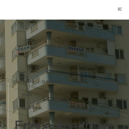
Adana - Çukurova
1995
Apartman
Ertepe Apartmanı