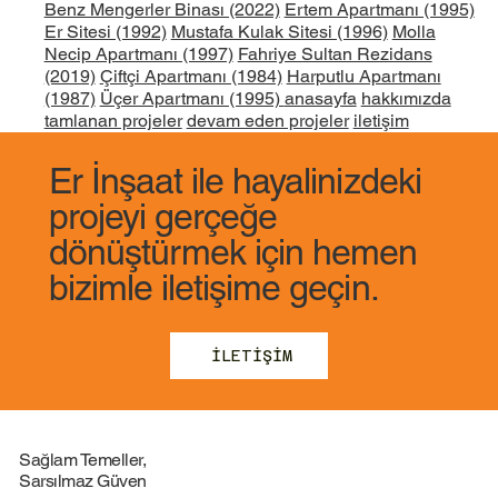
Benz Mengerler Binası (2022)
Ertem Apartmanı (1995)
Er Sitesi (1992)
Mustafa Kulak Sitesi (1996)
Molla
Necip Apartmanı (1997)
Fahriye Sultan Rezidans
(2019)
Çiftçi Apartmanı (1984)
Harputlu Apartmanı
(1987)
Üçer Apartmanı (1995)
anasayfa
hakkımızda
tamlanan projeler
devam eden projeler
iletişim
Er İnşaat ile hayalinizdeki
projeyi gerçeğe
dönüştürmek için hemen
bizimle iletişime geçin.
İLETİŞİM
Sağlam Temeller,
Sarsılmaz Güven